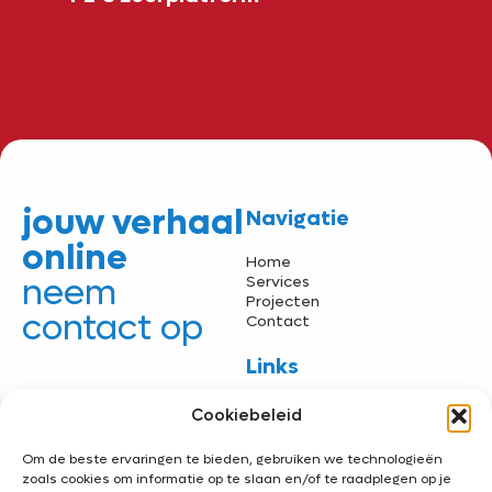
jouw verhaal
Navigatie
online
Home
neem
Services
Projecten
contact op
Contact
Links
Contact
Klantportaal
Cookiebeleid
Fotografie template
info@p-digital.nl
Algemene voowaarden
Om de beste ervaringen te bieden, gebruiken we technologieën
06 42 67 54 55
Privacy policy
zoals cookies om informatie op te slaan en/of te raadplegen op je
Support