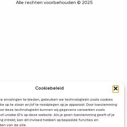
Alle rechten voorbehouden © 2025
Cookiebeleid
e ervaringen te bieden, gebruiken we technologieën zoals cookies
ie op te slaan en/of te raadplegen op je apparaat. Door toestemming
oor deze technologieën kunnen wij gegevens verwerken zoals
of unieke ID's op deze website. Als je geen toestemming geeft of je
g intrekt, kan dit invloed hebben op bepaalde functies en
den van de site.