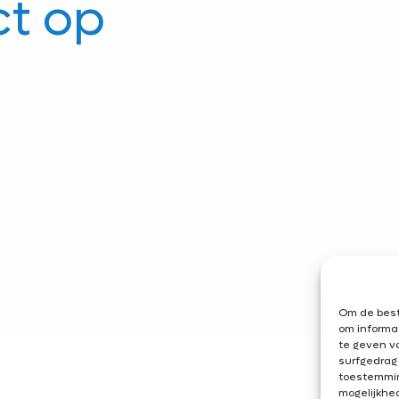
t op
Om de best
om informat
te geven v
surfgedrag 
toestemmin
mogelijkhe